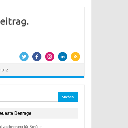
itrag.
HUTZ
he
:
eueste Beiträge
llversicherung für Schüler