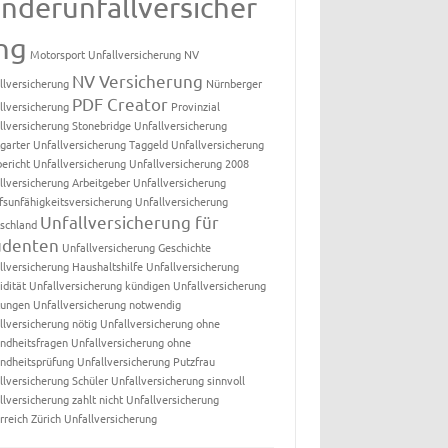
inderunfallversicher
ng
Motorsport Unfallversicherung
NV
NV Versicherung
llversicherung
Nürnberger
PDF Creator
llversicherung
Provinzial
llversicherung
Stonebridge Unfallversicherung
tgarter Unfallversicherung
Taggeld Unfallversicherung
bericht Unfallversicherung
Unfallversicherung 2008
llversicherung Arbeitgeber
Unfallversicherung
fsunfähigkeitsversicherung
Unfallversicherung
Unfallversicherung für
schland
udenten
Unfallversicherung Geschichte
llversicherung Haushaltshilfe
Unfallversicherung
idität
Unfallversicherung kündigen
Unfallversicherung
tungen
Unfallversicherung notwendig
llversicherung nötig
Unfallversicherung ohne
ndheitsfragen
Unfallversicherung ohne
ndheitsprüfung
Unfallversicherung Putzfrau
llversicherung Schüler
Unfallversicherung sinnvoll
llversicherung zahlt nicht
Unfallversicherung
rreich
Zürich Unfallversicherung