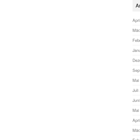
A
Apri
Mär
Feb
Jan
Dez
Sep
Mai
Juli
Jun
Mai
Apri
Mär