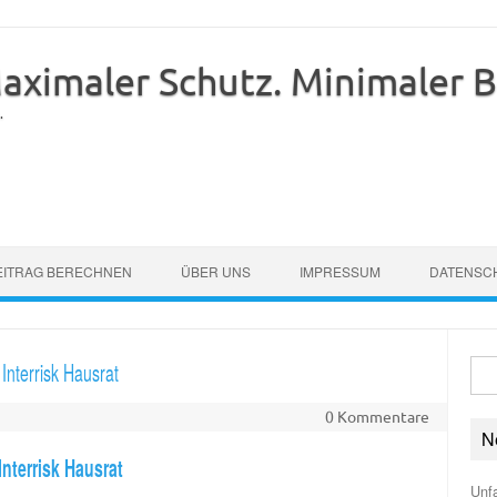
imaler Schutz. Minimaler Be
.
EITRAG BERECHNEN
ÜBER UNS
IMPRESSUM
DATENSC
Interrisk Hausrat
Suc
nach
0 Kommentare
N
Interrisk Hausrat
Unfa