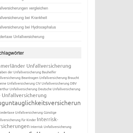
llversicherungen vergleichen
llversicherung bei Krankheit
llversicherung bei Hydrocephalus
dertaxe Unfallversicherung
chlagwörter
merländer Unfallversicherung
aben der Unfallversicherung
Bauhelfer
llversicherung
Beantragen Unfallversicherung
Braucht
eine Unfallversicherung
CIV Unfallversicherung
DBV
erthur Unfallversicherung
Deutsche Unfallversicherung
e Unfallversicherung
uguntauglichkeitsversicherun
liedertaxe Unfallversicherung
Günstige
Interrisk-
llversicherung für Kinder
rsicherungen
Interrisk Unfallversicherung