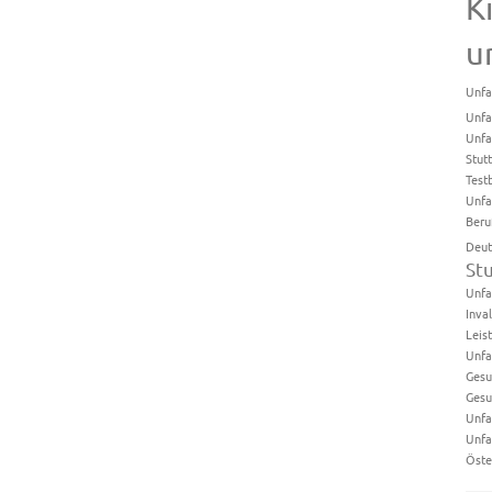
K
u
Unfa
Unfa
Unfa
Stut
Test
Unfa
Beru
Deut
St
Unfa
Inval
Leis
Unfa
Gesu
Gesu
Unfa
Unfa
Öste