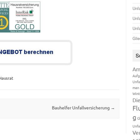
Unfa
Unfa
Unfa
Glie
S
Am
Aufg
 Hausrat
Unfa
man 
Wint
Di
Fl
Bauhelfer Unfallversicherung
→
g
G
Unfa
Ve