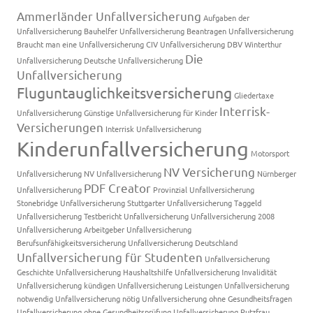
Ammerländer Unfallversicherung
Aufgaben der
Unfallversicherung
Bauhelfer Unfallversicherung
Beantragen Unfallversicherung
Braucht man eine Unfallversicherung
CIV Unfallversicherung
DBV Winterthur
Die
Unfallversicherung
Deutsche Unfallversicherung
Unfallversicherung
Fluguntauglichkeitsversicherung
Gliedertaxe
Interrisk-
Unfallversicherung
Günstige Unfallversicherung für Kinder
Versicherungen
Interrisk Unfallversicherung
Kinderunfallversicherung
Motorsport
NV Versicherung
Unfallversicherung
NV Unfallversicherung
Nürnberger
PDF Creator
Unfallversicherung
Provinzial Unfallversicherung
Stonebridge Unfallversicherung
Stuttgarter Unfallversicherung
Taggeld
Unfallversicherung
Testbericht Unfallversicherung
Unfallversicherung 2008
Unfallversicherung Arbeitgeber
Unfallversicherung
Berufsunfähigkeitsversicherung
Unfallversicherung Deutschland
Unfallversicherung für Studenten
Unfallversicherung
Geschichte
Unfallversicherung Haushaltshilfe
Unfallversicherung Invalidität
Unfallversicherung kündigen
Unfallversicherung Leistungen
Unfallversicherung
notwendig
Unfallversicherung nötig
Unfallversicherung ohne Gesundheitsfragen
Unfallversicherung ohne Gesundheitsprüfung
Unfallversicherung Putzfrau