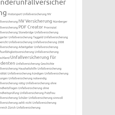
inderunfallversicher
ng
Motorsport Unfallversicherung
NV
NV Versicherung
llversicherung
Nürnberger
PDF Creator
llversicherung
Provinzial
llversicherung
Stonebridge Unfallversicherung
tgarter Unfallversicherung
Taggeld Unfallversicherung
bericht Unfallversicherung
Unfallversicherung 2008
llversicherung Arbeitgeber
Unfallversicherung
fsunfähigkeitsversicherung
Unfallversicherung
Unfallversicherung für
schland
udenten
Unfallversicherung Geschichte
llversicherung Haushaltshilfe
Unfallversicherung
idität
Unfallversicherung kündigen
Unfallversicherung
tungen
Unfallversicherung notwendig
llversicherung nötig
Unfallversicherung ohne
ndheitsfragen
Unfallversicherung ohne
ndheitsprüfung
Unfallversicherung Putzfrau
llversicherung Schüler
Unfallversicherung sinnvoll
llversicherung zahlt nicht
Unfallversicherung
rreich
Zürich Unfallversicherung