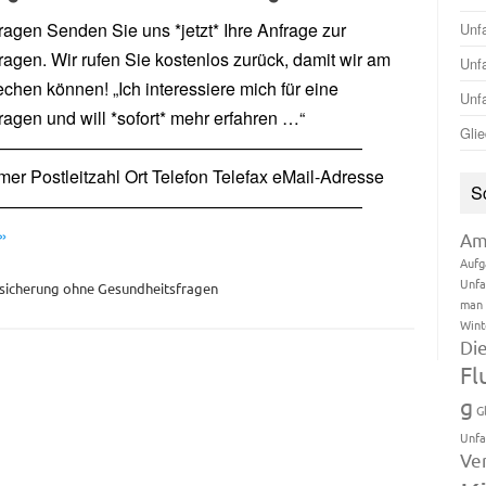
agen Senden Sie uns *jetzt* Ihre Anfrage zur
Unfa
agen. Wir rufen Sie kostenlos zurück, damit wir am
Unfa
chen können! „Ich interessiere mich für eine
Unfa
agen und will *sofort* mehr erfahren …“
Glie
—————————————————————
Postleitzahl Ort Telefon Telefax eMail-Adresse
S
—————————————————————
»
Am
Aufg
Unfa
rsicherung ohne Gesundheitsfragen
man 
Wint
Di
Fl
g
G
Unfa
Ve