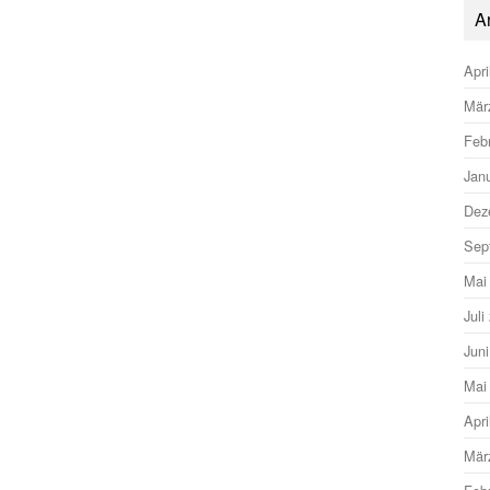
A
Apri
Mär
Feb
Jan
Dez
Sep
Mai
Juli
Jun
Mai
Apri
Mär