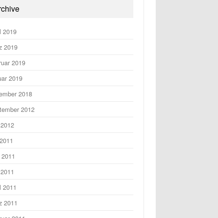
rchive
l 2019
z 2019
ruar 2019
uar 2019
ember 2018
tember 2012
 2012
 2011
i 2011
 2011
l 2011
z 2011