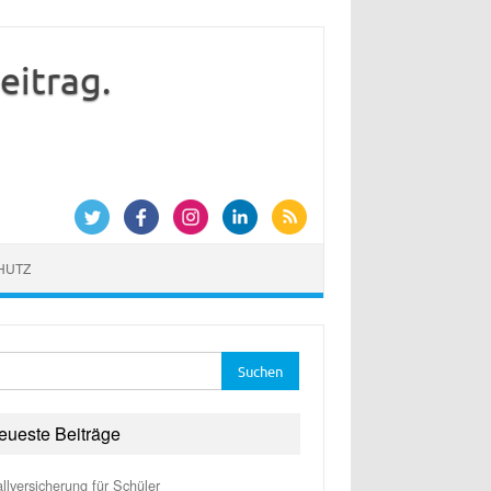
itrag.
HUTZ
he
:
eueste Beiträge
llversicherung für Schüler