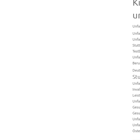
K
u
Unfa
Unfa
Unfa
Stut
Test
Unfa
Beru
Deut
St
Unfa
Inval
Leis
Unfa
Gesu
Gesu
Unfa
Unfa
Öste