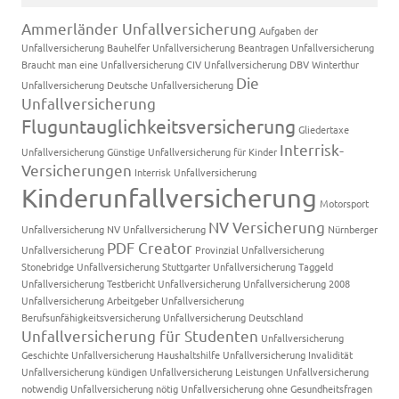
Ammerländer Unfallversicherung
Aufgaben der
Unfallversicherung
Bauhelfer Unfallversicherung
Beantragen Unfallversicherung
Braucht man eine Unfallversicherung
CIV Unfallversicherung
DBV Winterthur
Die
Unfallversicherung
Deutsche Unfallversicherung
Unfallversicherung
Fluguntauglichkeitsversicherung
Gliedertaxe
Interrisk-
Unfallversicherung
Günstige Unfallversicherung für Kinder
Versicherungen
Interrisk Unfallversicherung
Kinderunfallversicherung
Motorsport
NV Versicherung
Unfallversicherung
NV Unfallversicherung
Nürnberger
PDF Creator
Unfallversicherung
Provinzial Unfallversicherung
Stonebridge Unfallversicherung
Stuttgarter Unfallversicherung
Taggeld
Unfallversicherung
Testbericht Unfallversicherung
Unfallversicherung 2008
Unfallversicherung Arbeitgeber
Unfallversicherung
Berufsunfähigkeitsversicherung
Unfallversicherung Deutschland
Unfallversicherung für Studenten
Unfallversicherung
Geschichte
Unfallversicherung Haushaltshilfe
Unfallversicherung Invalidität
Unfallversicherung kündigen
Unfallversicherung Leistungen
Unfallversicherung
notwendig
Unfallversicherung nötig
Unfallversicherung ohne Gesundheitsfragen