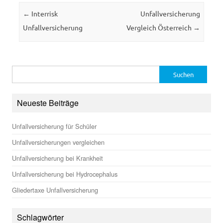
Beitrags-Navigation
←
Interrisk
Unfallversicherung
Unfallversicherung
Vergleich Österreich
→
Suchen
nach:
Neueste Beiträge
Unfallversicherung für Schüler
Unfallversicherungen vergleichen
Unfallversicherung bei Krankheit
Unfallversicherung bei Hydrocephalus
Gliedertaxe Unfallversicherung
Schlagwörter