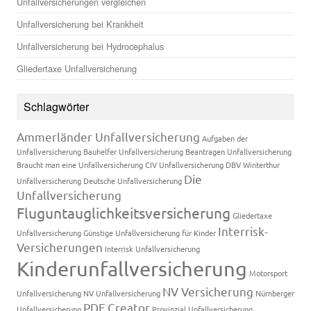
Unfallversicherungen vergleichen
Unfallversicherung bei Krankheit
Unfallversicherung bei Hydrocephalus
Gliedertaxe Unfallversicherung
Schlagwörter
Ammerländer Unfallversicherung
Aufgaben der
Unfallversicherung
Bauhelfer Unfallversicherung
Beantragen Unfallversicherung
Braucht man eine Unfallversicherung
CIV Unfallversicherung
DBV Winterthur
Die
Unfallversicherung
Deutsche Unfallversicherung
Unfallversicherung
Fluguntauglichkeitsversicherung
Gliedertaxe
Interrisk-
Unfallversicherung
Günstige Unfallversicherung für Kinder
Versicherungen
Interrisk Unfallversicherung
Kinderunfallversicherung
Motorsport
NV Versicherung
Unfallversicherung
NV Unfallversicherung
Nürnberger
PDF Creator
Unfallversicherung
Provinzial Unfallversicherung