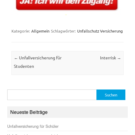
Kategorie:
Allgemein
Schlagwörter:
Unfallschutz Versicherung
Beitrags-Navigation
←
Unfallversicherung für
Interrisk
→
Studenten
Suchen
nach:
Neueste Beiträge
Unfallversicherung für Schüler