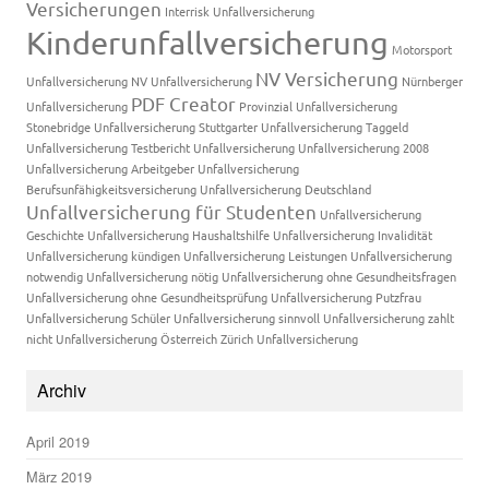
Versicherungen
Interrisk Unfallversicherung
Kinderunfallversicherung
Motorsport
NV Versicherung
Unfallversicherung
NV Unfallversicherung
Nürnberger
PDF Creator
Unfallversicherung
Provinzial Unfallversicherung
Stonebridge Unfallversicherung
Stuttgarter Unfallversicherung
Taggeld
Unfallversicherung
Testbericht Unfallversicherung
Unfallversicherung 2008
Unfallversicherung Arbeitgeber
Unfallversicherung
Berufsunfähigkeitsversicherung
Unfallversicherung Deutschland
Unfallversicherung für Studenten
Unfallversicherung
Geschichte
Unfallversicherung Haushaltshilfe
Unfallversicherung Invalidität
Unfallversicherung kündigen
Unfallversicherung Leistungen
Unfallversicherung
notwendig
Unfallversicherung nötig
Unfallversicherung ohne Gesundheitsfragen
Unfallversicherung ohne Gesundheitsprüfung
Unfallversicherung Putzfrau
Unfallversicherung Schüler
Unfallversicherung sinnvoll
Unfallversicherung zahlt
nicht
Unfallversicherung Österreich
Zürich Unfallversicherung
Archiv
April 2019
März 2019