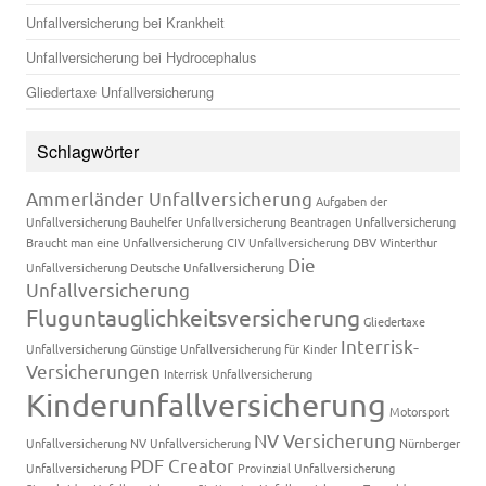
Unfallversicherung bei Krankheit
Unfallversicherung bei Hydrocephalus
Gliedertaxe Unfallversicherung
Schlagwörter
Ammerländer Unfallversicherung
Aufgaben der
Unfallversicherung
Bauhelfer Unfallversicherung
Beantragen Unfallversicherung
Braucht man eine Unfallversicherung
CIV Unfallversicherung
DBV Winterthur
Die
Unfallversicherung
Deutsche Unfallversicherung
Unfallversicherung
Fluguntauglichkeitsversicherung
Gliedertaxe
Interrisk-
Unfallversicherung
Günstige Unfallversicherung für Kinder
Versicherungen
Interrisk Unfallversicherung
Kinderunfallversicherung
Motorsport
NV Versicherung
Unfallversicherung
NV Unfallversicherung
Nürnberger
PDF Creator
Unfallversicherung
Provinzial Unfallversicherung