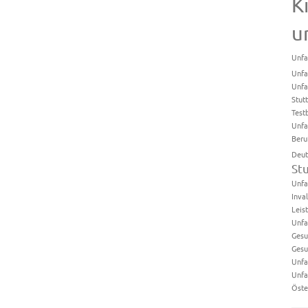
K
u
Unfa
Unfa
Unfa
Stut
Test
Unfa
Beru
Deut
St
Unfa
Inval
Leis
Unfa
Gesu
Gesu
Unfa
Unfa
Öste