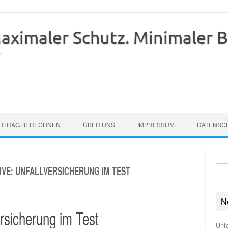
imaler Schutz. Minimaler Be
.
EITRAG BERECHNEN
ÜBER UNS
IMPRESSUM
DATENSC
IVE:
UNFALLVERSICHERUNG IM TEST
Suc
nach
N
ersicherung im Test
Unfa