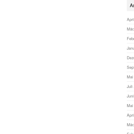
A
Apri
Mär
Feb
Jan
Dez
Sep
Mai
Juli
Jun
Mai
Apri
Mär