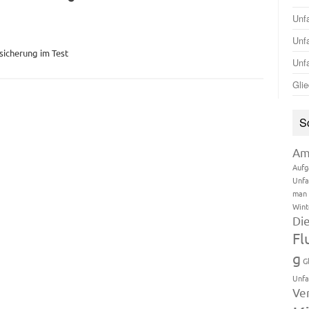
Unfa
Unfa
sicherung im Test
Unfa
Glie
S
Am
Aufg
Unfa
man 
Wint
Di
Fl
g
G
Unfa
Ve