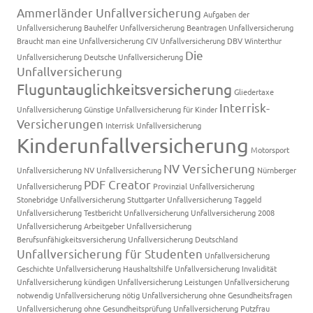
Ammerländer Unfallversicherung
Aufgaben der
Unfallversicherung
Bauhelfer Unfallversicherung
Beantragen Unfallversicherung
Braucht man eine Unfallversicherung
CIV Unfallversicherung
DBV Winterthur
Die
Unfallversicherung
Deutsche Unfallversicherung
Unfallversicherung
Fluguntauglichkeitsversicherung
Gliedertaxe
Interrisk-
Unfallversicherung
Günstige Unfallversicherung für Kinder
Versicherungen
Interrisk Unfallversicherung
Kinderunfallversicherung
Motorsport
NV Versicherung
Unfallversicherung
NV Unfallversicherung
Nürnberger
PDF Creator
Unfallversicherung
Provinzial Unfallversicherung
Stonebridge Unfallversicherung
Stuttgarter Unfallversicherung
Taggeld
Unfallversicherung
Testbericht Unfallversicherung
Unfallversicherung 2008
Unfallversicherung Arbeitgeber
Unfallversicherung
Berufsunfähigkeitsversicherung
Unfallversicherung Deutschland
Unfallversicherung für Studenten
Unfallversicherung
Geschichte
Unfallversicherung Haushaltshilfe
Unfallversicherung Invalidität
Unfallversicherung kündigen
Unfallversicherung Leistungen
Unfallversicherung
notwendig
Unfallversicherung nötig
Unfallversicherung ohne Gesundheitsfragen
Unfallversicherung ohne Gesundheitsprüfung
Unfallversicherung Putzfrau