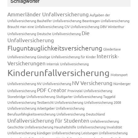
Schlagwörter
Ammerländer Unfallversicherung
Aufgaben der
Unfallversicherung
Bauhelfer Unfallversicherung
Beantragen Unfallversicherung
Braucht man eine Unfallversicherung
CIV Unfallversicherung
DBV Winterthur
Die
Unfallversicherung
Deutsche Unfallversicherung
Unfallversicherung
Fluguntauglichkeitsversicherung
Gliedertaxe
Interrisk-
Unfallversicherung
Günstige Unfallversicherung für Kinder
Versicherungen
Interrisk Unfallversicherung
Kinderunfallversicherung
Motorsport
NV Versicherung
Unfallversicherung
NV Unfallversicherung
Nürnberger
PDF Creator
Unfallversicherung
Provinzial Unfallversicherung
Stonebridge Unfallversicherung
Stuttgarter Unfallversicherung
Taggeld
Unfallversicherung
Testbericht Unfallversicherung
Unfallversicherung 2008
Unfallversicherung Arbeitgeber
Unfallversicherung
Berufsunfähigkeitsversicherung
Unfallversicherung Deutschland
Unfallversicherung für Studenten
Unfallversicherung
Geschichte
Unfallversicherung Haushaltshilfe
Unfallversicherung Invalidität
Unfallversicherung kündigen
Unfallversicherung Leistungen
Unfallversicherung