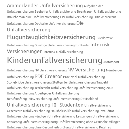
Ammerländer Unfallversicherung
Aufgaben der
Unfallversicherung
Bauhelfer Unfallversicherung
Beantragen Unfallversicherung
Braucht man eine Unfallversicherung
CIV Unfallversicherung
DBV Winterthur
Die
Unfallversicherung
Deutsche Unfallversicherung
Unfallversicherung
Fluguntauglichkeitsversicherung
Gliedertaxe
Interrisk-
Unfallversicherung
Günstige Unfallversicherung für Kinder
Versicherungen
Interrisk Unfallversicherung
Kinderunfallversicherung
Motorsport
NV Versicherung
Unfallversicherung
NV Unfallversicherung
Nürnberger
PDF Creator
Unfallversicherung
Provinzial Unfallversicherung
Stonebridge Unfallversicherung
Stuttgarter Unfallversicherung
Taggeld
Unfallversicherung
Testbericht Unfallversicherung
Unfallversicherung 2008
Unfallversicherung Arbeitgeber
Unfallversicherung
Berufsunfähigkeitsversicherung
Unfallversicherung Deutschland
Unfallversicherung für Studenten
Unfallversicherung
Geschichte
Unfallversicherung Haushaltshilfe
Unfallversicherung Invalidität
Unfallversicherung kündigen
Unfallversicherung Leistungen
Unfallversicherung
notwendig
Unfallversicherung nötig
Unfallversicherung ohne Gesundheitsfragen
Unfallversicherung ohne Gesundheitsprüfung
Unfallversicherung Putzfrau