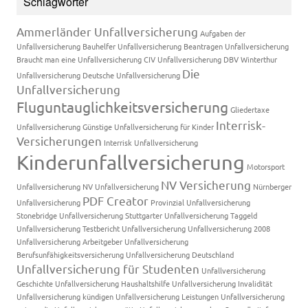
Schlagwörter
Ammerländer Unfallversicherung
Aufgaben der
Unfallversicherung
Bauhelfer Unfallversicherung
Beantragen Unfallversicherung
Braucht man eine Unfallversicherung
CIV Unfallversicherung
DBV Winterthur
Die
Unfallversicherung
Deutsche Unfallversicherung
Unfallversicherung
Fluguntauglichkeitsversicherung
Gliedertaxe
Interrisk-
Unfallversicherung
Günstige Unfallversicherung für Kinder
Versicherungen
Interrisk Unfallversicherung
Kinderunfallversicherung
Motorsport
NV Versicherung
Unfallversicherung
NV Unfallversicherung
Nürnberger
PDF Creator
Unfallversicherung
Provinzial Unfallversicherung
Stonebridge Unfallversicherung
Stuttgarter Unfallversicherung
Taggeld
Unfallversicherung
Testbericht Unfallversicherung
Unfallversicherung 2008
Unfallversicherung Arbeitgeber
Unfallversicherung
Berufsunfähigkeitsversicherung
Unfallversicherung Deutschland
Unfallversicherung für Studenten
Unfallversicherung
Geschichte
Unfallversicherung Haushaltshilfe
Unfallversicherung Invalidität
Unfallversicherung kündigen
Unfallversicherung Leistungen
Unfallversicherung